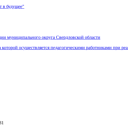
 в будущее"
ии муниципального округа Свердловской области
а которой осуществляется педагогическими работниками при р
31