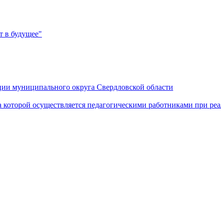
 в будущее"
ии муниципального округа Свердловской области
а которой осуществляется педагогическими работниками при р