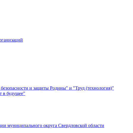
организаций
безопасности и защиты Родины" и "Труд (технология)"
 в будущее"
ии муниципального округа Свердловской области