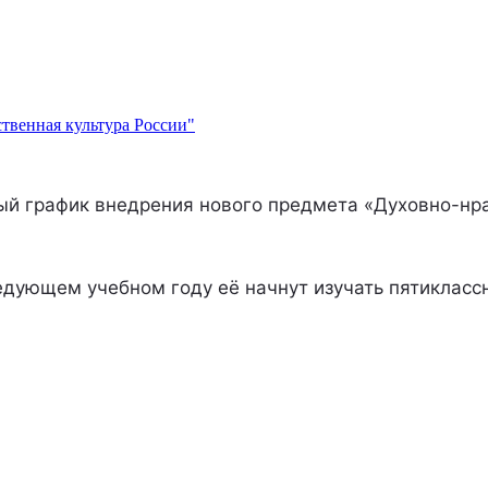
ственная культура России"
й график внедрения нового предмета «Духовно-нра
дующем учебном году её начнут изучать пятиклассни