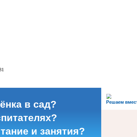
31
ёнка в сад?
Решаем вмес
спитателях?
итание и занятия?