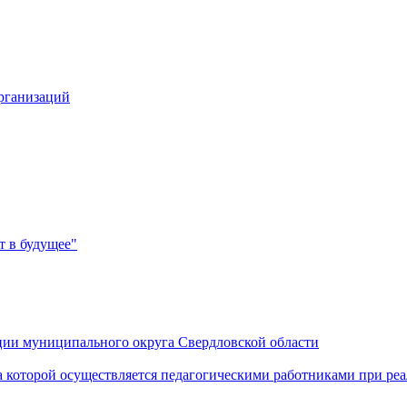
организаций
 в будущее"
ии муниципального округа Свердловской области
а которой осуществляется педагогическими работниками при р