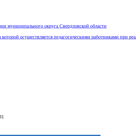
ии муниципального округа Свердловской области
а которой осуществляется педагогическими работниками при р
31