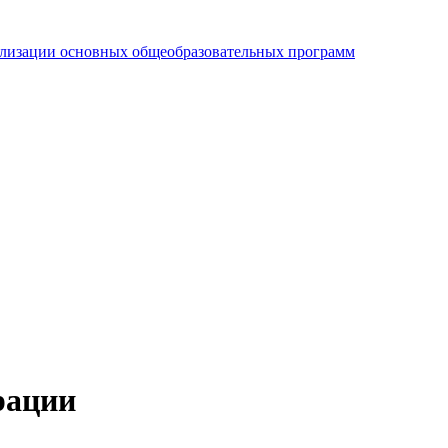
еализации основных общеобразовательных программ
рации